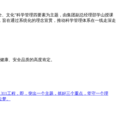
全、文化”科学管理四要素为主题，由集团副总经理邵学山授课
加，旨在通过系统化的理念宣贯，推动科学管理体系在一线走深走
品牌健康、安全品质的高度肯定。
311工程，即，突出一个主题，抓好三个重点，坚守一个理
云梦。