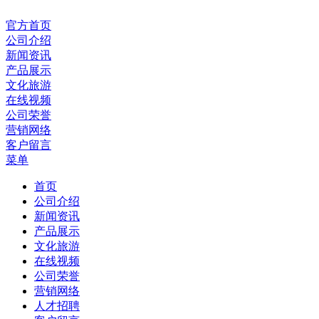
官方首页
公司介绍
新闻资讯
产品展示
文化旅游
在线视频
公司荣誉
营销网络
客户留言
菜单
首页
公司介绍
新闻资讯
产品展示
文化旅游
在线视频
公司荣誉
营销网络
人才招聘