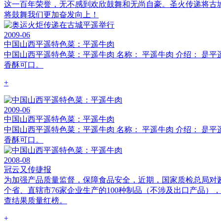
这一百年荣誉，无不感到欢欣鼓舞和无尚自豪。圣火传递将古
将鼓舞我们更加奋发向上！
2009-06
中国山西平遥特色菜：平遥牛肉
中国山西平遥特色菜：平遥牛肉 名称： 平遥牛肉 介绍： 
香酥可口。
+
2009-06
中国山西平遥特色菜：平遥牛肉
中国山西平遥特色菜：平遥牛肉 名称： 平遥牛肉 介绍： 
香酥可口。
2008-08
冠云又传捷报
为加强产品质量监督，保障食品安全，近期，国家质检总局对
个省、直辖市76家企业生产的100种制品（不涉及出口产品），
查结果质量红榜。
+