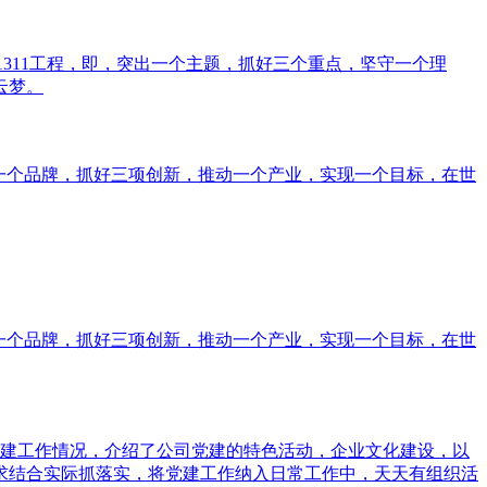
311工程，即，突出一个主题，抓好三个重点，坚守一个理
云梦。
做大一个品牌，抓好三项创新，推动一个产业，实现一个目标，在世
做大一个品牌，抓好三项创新，推动一个产业，实现一个目标，在世
党建工作情况，介绍了公司党建的特色活动，企业文化建设，以
求结合实际抓落实，将党建工作纳入日常工作中，天天有组织活