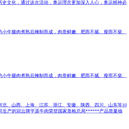
历史文化，通过这次活动，奥运理念更加深入人心，奥运精神必
质的小牛腿肉煮熟后腌制而成，肉质鲜嫩、肥而不腻、瘦而不柴、
质的小牛腿肉煮熟后腌制而成，肉质鲜嫩、肥而不腻、瘦而不柴、
北、山西、上海、江苏、浙江、安徽、陕西、四川、山东等10
司生产的冠云牌平遥牛肉荣登国家质检总局******产品质量抽