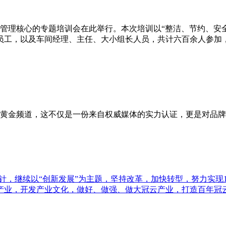
学管理核心的专题培训会在此举行。本次培训以“整洁、节约、安
职员工，以及车间经理、主任、大小组长人员，共计六百余人参
大国家级黄金频道，这不仅是一份来自权威媒体的实力认证，更是对
针，继续以“创新发展”为主题，坚持改革，加快转型，努力实现1
产业，开发产业文化，做好、做强、做大冠云产业，打造百年冠