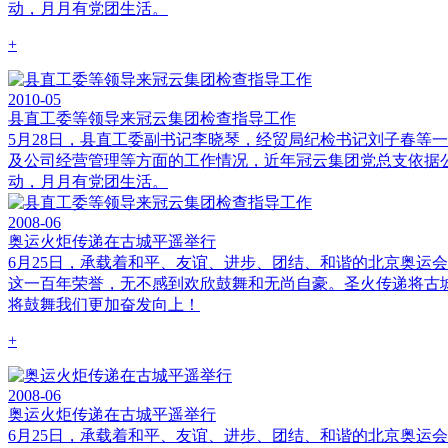
动，月月有党团生活。
+
2010-05
县直工委等领导来冠云集团检查指导工作
5月28日，县直工委副书记李晓琴，经贸局纪检书记刘子春等
及公司经营管理等方面的工作情况，近年冠云集团党总支依据
动，月月有党团生活。
2008-06
奥运火炬传递在古城平遥举行
6月25日，承载着和平、友谊、进步、团结、和谐的北京奥运
这一百年荣誉，无不感到欢欣鼓舞和无尚自豪。圣火传递将古
将鼓舞我们更加奋发向上！
+
2008-06
奥运火炬传递在古城平遥举行
6月25日，承载着和平、友谊、进步、团结、和谐的北京奥运