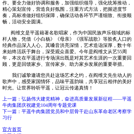
作。要全力做好协调和服务，加强组织领导，强化统筹推动，
精心策划宣传，营造良好氛围，注重方式方法，把握进度节
奏，高标准做好组织保障，确保活动各环节严谨细致、衔接顺
畅，活动安全圆满。
阎维文是平遥籍著名歌唱家，作为中国民族声乐领域的标
杆人物，凭借《小白杨》《母亲》《强军战歌》等脍炙人口的
经典作品深入人心。其嗓音洪亮深情，艺术造诣深厚，数十年
来始终活跃于舞台，深受观众喜爱。今年是阎维文从艺
55
周
年，本次在平遥进行专场演出既是对其艺术生涯的一次重要回
顾，更是回馈家乡、宣传家乡、助力家乡发展的重要举措。
我们诚挚邀请您共赴这场艺术之约，在阎维文先生动人的
歌声中，感受家国情怀，品味平遥韵味，共享冠云相伴的美好
时光。让世界聆听平遥，让冠云传递真情！
上一篇：弘扬伟大建党精神，奋进高质量发展新征程——平遥
牛肉集团庆祝建党104周年专题党课
下一篇：平遥牛肉集团党员和中层骨干赴山东革命老区考察学
习行
官方首页