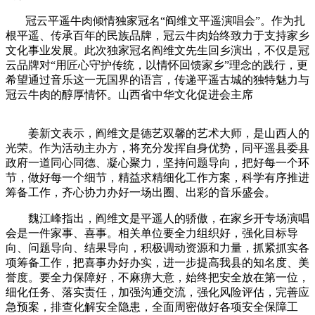
冠云平遥牛肉倾情独家冠名
“阎维文平遥演唱会”。作为扎
根平遥、传承百年的民族品牌，冠云牛肉始终致力于支持家乡
文化事业发展。此次独家冠名阎维文先生回乡演出，不仅是冠
云品牌对“用匠心守护传统，以情怀回馈家乡”理念的践行，更
希望通过音乐这一无国界的语言，传递平遥古城的独特魅力与
冠云牛肉的醇厚情怀。山西省中华文化促进会主席
姜新文表示，阎维文是德艺双馨的艺术大师，是山西人的
光荣。作为活动主办方，将充分发挥自身优势，同平遥县委县
政府一道同心同德、凝心聚力，坚持问题导向，把好每一个环
节，做好每一个细节，精益求精细化工作方案，科学有序推进
筹备工作，齐心协力办好一场出圈、出彩的音乐盛会。
魏江峰指出，阎维文是平遥人的骄傲，在家乡开专场演唱
会是一件家事、喜事。相关单位要全力组织好，强化目标导
向、问题导向、结果导向，积极调动资源和力量，抓紧抓实各
项筹备工作，把喜事办好办实，进一步提高我县的知名度、美
誉度。要全力保障好，不麻痹大意，始终把安全放在第一位，
细化任务、落实责任，加强沟通交流，强化风险评估，完善应
急预案，排查化解安全隐患，全面周密做好各项安全保障工