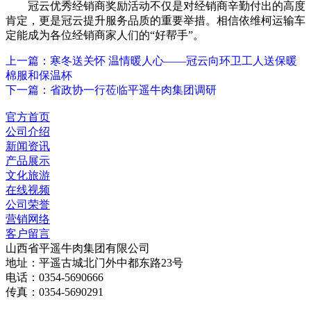
冠云优秀经销商奖励活动不仅是对经销商辛勤付出的高度
肯定，更是冠云提升服务品质的重要举措。相信依维柯运输车
定能成为各位经销商家人们的
“好帮手”。
上一篇：寒冬送关怀 温情暖人心——冠云向环卫工人送保暖
棉服和保温杯
下一篇：省政协一行莅临平遥牛肉集团调研
官方首页
公司介绍
新闻资讯
产品展示
文化旅游
在线视频
公司荣誉
营销网络
客户留言
山西省平遥牛肉集团有限公司
地址：平遥古城北门外中都东路23号
电话：0354-5690666
传真：0354-5690291
版权所有：山西省平遥牛肉集团有限公司