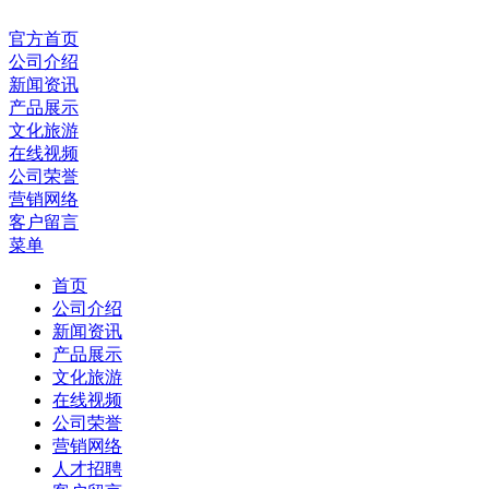
官方首页
公司介绍
新闻资讯
产品展示
文化旅游
在线视频
公司荣誉
营销网络
客户留言
菜单
首页
公司介绍
新闻资讯
产品展示
文化旅游
在线视频
公司荣誉
营销网络
人才招聘