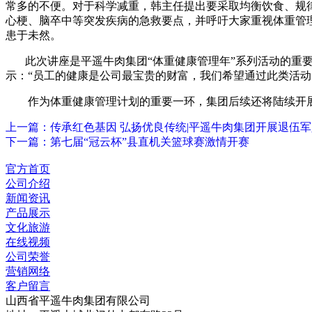
常多的不便。对于科学减重，韩主任提出要采取均衡饮食、规
心梗、脑卒中等突发疾病的急救要点，并呼吁大家重视体重管
患于未然。
此次讲座是平遥牛肉集团
“
体重健康管理年
”
系列活动的重
示：
“
员工的健康是公司最宝贵的财富，我们希望通过此类活动
作为体重健康管理计划的重要一环，集团后续还将陆续开
上一篇：传承红色基因 弘扬优良传统|平遥牛肉集团开展退伍
下一篇：第七届“冠云杯”县直机关篮球赛激情开赛
官方首页
公司介绍
新闻资讯
产品展示
文化旅游
在线视频
公司荣誉
营销网络
客户留言
山西省平遥牛肉集团有限公司